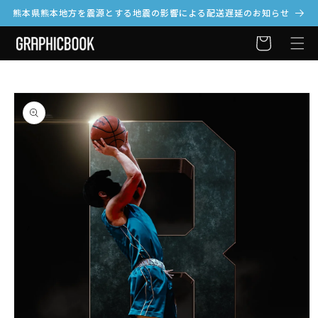
ツ
熊本県熊本地方を震源とする地震の影響による配送遅延のお知らせ
に
カ
進
商
ー
む
品
ト
情
報
に
ス
キ
ッ
プ