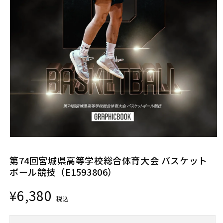
モ
ー
第74回宮城県高等学校総合体育大会 バスケット
ダ
ル
ボール競技（E1593806）
で
メ
通
¥6,380
デ
税込
常
ィ
価
ア