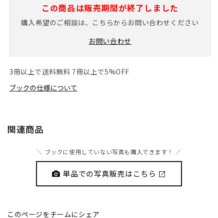
(1)
格
この商品は販売期間が終了しました
を
開
購入希望のご相談は、こちらからお問い合わせください
く
お問い合わせ
3冊以上で送料無料 7冊以上で5%OFF
ブックの仕様について
関連商品
＼ ブックに使用していない写真も購入できます！ ／
単品での写真販売はこちら
このページをチームにシェア