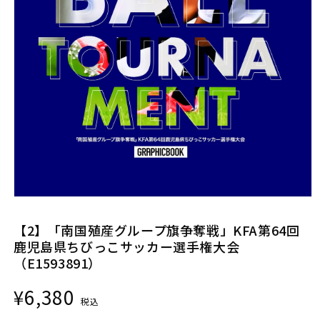
モ
ー
【2】「南国殖産グループ旗争奪戦」KFA第64回
ダ
ル
鹿児島県ちびっこサッカー選手権大会
で
（E1593891）
メ
デ
通
¥6,380
ィ
税込
常
ア